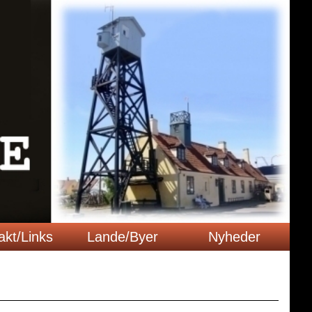
akt/Links
Lande/Byer
Nyheder