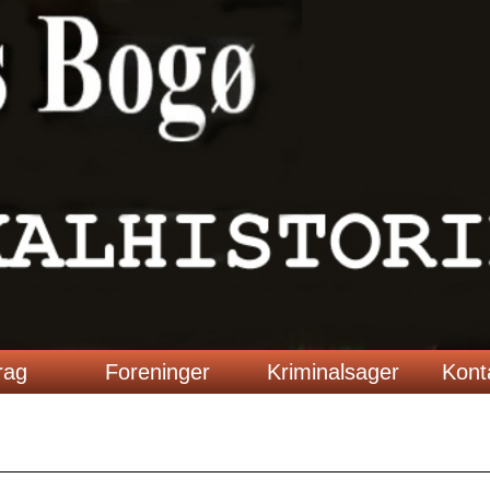
rag
Foreninger
Kriminalsager
Kont